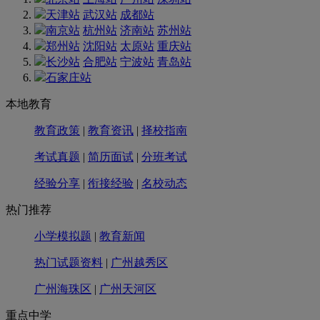
天津站
武汉站
成都站
南京站
杭州站
济南站
苏州站
郑州站
沈阳站
太原站
重庆站
长沙站
合肥站
宁波站
青岛站
石家庄站
本地教育
教育政策
|
教育资讯
|
择校指南
考试真题
|
简历面试
|
分班考试
经验分享
|
衔接经验
|
名校动态
热门推荐
小学模拟题
|
教育新闻
热门试题资料
|
广州越秀区
广州海珠区
|
广州天河区
重点中学