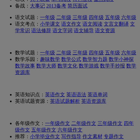
备战：
大事记
2013备考
简历面试
语文试题：
一年级
二年级
三年级
四年级
五年级
六年级
语文考点：
小学课文
语文作文
语文阅读
文言文翻译
文
学常识
语法修辞
语文字词
语文辅导
语文资源
数学试题：
一年级
二年级
三年级
四年级
五年级
六年级
数学乐园：
趣味数学
数学公式
数学智力题
数学小神探
数学故事
数学大师
数学文化
数学游戏
数学手抄报
数学
资源库
英语知识点：
英语作文
英语语法
英语单词
英语试题资源：
英语试题解析
英语资源库
各年级作文：
一年级作文
二年级作文
三年级作文
四年
级作文
五年级作文
六年级作文
推荐：
小学毕业作文
写作指导
作文素材
专题作文