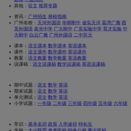
其他：
征文
推荐专题
资讯：
广州招生
择校指南
广州名校：
天河外国语
华师附中
省实天河
荔湾广雅
西
关外国语
真光中学
广大附中
广东实验中学
育才实验
中
大附中
白云广雅
广州外国语
二中苏元
课本：
语文课本
数学课本
英语课本
课件：
语文课件
数学课件
英语课件
教案：
语文教案
数学教案
英语教案
说课稿：
语文说课稿
数学说课稿
英语说课稿
期中试题：
语文
数学
英语
期末试题：
语文
数学
英语
单元测试：
语文
数学
英语
小学试题：
一年级
二年级
三年级
四年级
五年级
六年级
常识：
基本名词
政策
入学途径
特长生
名校：
大
小联盟
单考民校
特色公校
重点民校