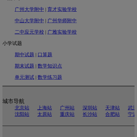
广州大学附中
|
育才实验学校
中山大学附中
|
广州华师附中
二中应元学校
|
广雅实验学校
小学试题
期中试题
|
口算题
期末试题
|
数学知识点
单元测试
|
数学练习题
城市导航
北京站
上海站
广州站
深圳站
天津站
武
沈阳站
太原站
重庆站
长沙站
合肥站
宁