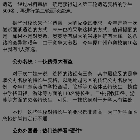
遴选，经过材料审核，确定获得进入第二轮遴选资格的学生
500名，再进行第二轮面谈遴选。
据华附校长朱子平透露，为响应免试要求，今年是第一次
尝试面谈遴选的方式，未来也将采取这样的方式。值得提醒的
是，如果不是对奥数、奥英等有极大的兴趣且确有天赋，这条
路将会异常艰辛。由于竞争太激烈，今年原广州市奥校前10名
中就有4人落选。
公办名校：一技傍身大有益
对于次牛娃来说，选择的路径有三条，其中最稳妥的是争
取公办名校的特长生资格。以地处越秀区的传统公办名校为
例，今年广东实验中学招合唱、管乐等92名体艺特长生。执信
中学招田径、游泳等方面的110名特长生。二中招收田径、游
泳等方面的53名特长生。可见，一技傍身对于升学大有益处。
不过，这些学校对特长生的要求都非常高，为了升学而临
急抱佛脚肯定行不通。
公办外国语：热门选择看“硬件”