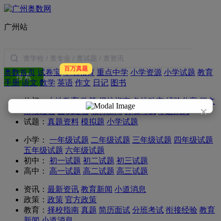
广州站
百万真题
奥数首页
试卷宝
本地教育
重点中学
小学资源
小学试题
教育
搜索
手册
语文
数学
英语
作文
日记
图书
热门：
本地教育
政策
择校指南
名校动态
经验分享
征文
×
衔接经验
面试经验
教育新闻
分班考试
小道消息
试题：
真题资料
模拟题
小学试题
小学：
一年级试题
二年级试题
三年级试题
四年级试题
五年级试题
六年级试题
初中：
初一试题
初二试题
初三试题
高中：
高一试题
高二试题
高三试题
资讯：
最新资讯
教育新闻
小道消息
政策：
政策
官方政策
教育：
择校指南
真题
简历面试
分班考试
衔接经验
教育
新闻
小道消息