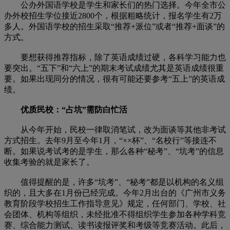
公办外国语学校是学生和家长们的热门选择。今年全市公
办外校招生学位接近2800个，根据粗略统计，报名学生有2万
多人。外国语学校的招生采取“推荐+派位”或者“推荐+面谈”的
方式。
要想获得推荐指标，除了英语成绩过硬，各科学习能力也
要突出。“五下”和“六上”的期末考试成绩尤其是英语成绩很重
要。如果出现同分的情况，很有可能还要参考“五上”的英语成
绩。
优质民校：“占坑”需防白忙活
从今年开始，民校一律取消笔试，改为面谈等其他非考试
方式招生。去年9月至今年1月，“××杯”、“名校行”等接连不
断。如果说考试考的是学生，那么各种“秘考”、“坑考”的信息
收集考验的就是家长了。
值得提醒的是，许多“坑考”、“秘考”都是以机构的名义组
织的，且大多在1月份已经完成。今年2月出台的《广州市义务
教育阶段学校招生工作指导意见》规定，任何部门、学校、社
会团体、机构等组织，未经批准不得组织学生参加各种学科竞
赛、综合能力测试、读书读报评奖和考级等竞赛活动。此后，