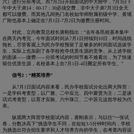
六）进行分班考试。而7月2日开始面试的中大附中，7月3日下
午中大子弟14：00-17：30必须交费，非中大子弟7月3日全天
都可以缴费。而其他几间热门名校如华师附属初级中学、黄埔
广附也基本上确定在7月1日-7月2日为缴费注册时间。
对此，立尚教育总校长唐刚指出：“去年各民校基本集中
在两天内考完，今年面试时间从7月1日持续到10日，时间战线
拖长，尽管客观上为民办学校预留了足够多的时间面试选拔学
生，实际上也加剧了各学校抢夺优质生源的竞争。从上述学校
的面谈——缴费——分班考试的时间节奏不难看出，为了快速
留住优质生源，名校基本上在7月1日-4日圈定所有学生。”
信号2：“精英培养”
从7月1日面试内容来看，民办学校面试分化出两大阵营：
一是学科考查型，以广雅、二中应元、四中聚贤为主；二是谈
话式考查型，以育才实验、六中珠江、二中苏元这批学校为代
表。
纵观两大阵营学校面试内容，唐刚表示，与以往“一张试
卷，分数决高下”挑选学生不同，在短短3-5分钟时间内，学校
为挑选出符合招生要求和人才培养方向的学生，在考查内容设