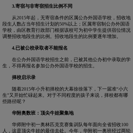
3.寄宿与非寄宿招生比例不同
从2015年起，无寄宿条件的区属公办外国语学校，招收地
段生人数占当年招生计划的50%以上；区属寄宿制公办外国语
学校，由区教育行政部门根据该校可为初中学生提供宿位情况
调整招收地段生的比例。招收地段生的比例要逐年增加。
4.已被公校录取者不能报名
在公办外国语学校招生之前，已被其他公办初中录取的学
生，不得再报名参加公办外国语学校的招生。
择校启示录
随着2015年小升初择校的大幕徐徐落下，下一届准“小六
生”又开始忙碌起来。对于不同程度的孩子来说，择校都有哪
些路径呢？
华附奥数班：顶尖牛娃聚集地
华师附中初一奥林匹克竞赛集训队每年面向全省招收100
人，这是顶尖牛娃的最佳去处。今年，华附初一奥班经过两轮