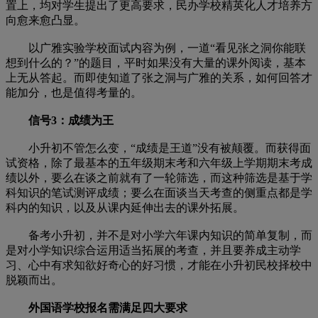
置上，均对学生提出了更高要求，民办学校精英化人才培养方
向愈来愈凸显。
以广雅实验学校面试内容为例，一道“看见张之洞你能联
想到什么的？”的题目，平时如果没有大量的课外阅读，基本
上无从答起。而即使知道了张之洞与广雅的关系，如何回答才
能加分，也是值得考量的。
信号3：成绩为王
小升初不管怎么变，“成绩是王道”没有被颠覆。而获得面
试资格，除了最基本的五年级期末考和六年级上学期期末考成
绩以外，要么在谈之前就有了一轮筛选，而这种筛选是基于学
科知识的笔试测评成绩；要么在面谈当天考查的侧重点都是学
科内的知识，以及从课内延伸出去的课外拓展。
备考小升初，并不是对小学六年课内知识的简单复制，而
是对小学知识综合运用适当拓展的考查，并且要养成主动学
习、心中有求知欲好奇心的好习惯，才能在小升初民校择校中
脱颖而出。
外国语学校报名需满足四大要求