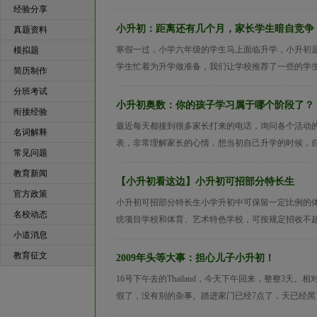
经验分享
小升初：距离还有几个月，家长学生暗自竞争
真题资料
寒假一过，小学六年级的学生马上面临升学，小升初
模拟题
学生忙着为升学做准备，我们让学校推荐了一些的学生
简历制作
分班考试
小升初奥数：你的孩子学习属于哪个阶段了？
衔接经验
最近每天都接到很多家长打来的电话，询问各个活动
名词解释
表，非常理解家长的心情，想当初自己升学的时候，自
常见问题
教育新闻
【小升初看这边】小升初可招部分特长生
官方政策
小升初可招部分特长生小学升初中可保留一定比例的
名校动态
统项目学校和体育、艺术特色学校，可按规定招收不超过
小道消息
教育征文
2009年头等大事：担心儿子小升初！
16号下午去的Thailand，今天下午回来，整整3
假了，没有别的杂事。踏进家门已经7点了，天已经黑了