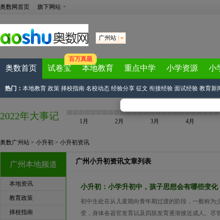
奥数网首页
旗下网站
广州站
百万真题
奥数首页
试卷宝
本地教育
重点中学
小学资源
小
热门：
本地教育
政策
择校指南
名校动态
经验分享
征文
衔接经验
面试经验
教育新
2022年大事记
1月
2月
3月
4月
奥数广州站
>
小升初
>
小升初资讯
广州小升初资讯文章列表
广州本地频道
本地资讯
小升初：小学升初中，孩子思想会有哪些变化
教育政策
初中生处在从儿童期向青年期过渡的阶段，一般称为
择校指南
变，身体各器官发育以及四肢发育逐渐接近成人。尽管