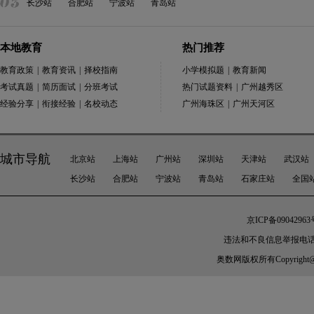
长沙站
合肥站
宁波站
青岛站
本地教育
热门推荐
教育政策
|
教育资讯
|
择校指南
小学模拟题
|
教育新闻
考试真题
|
简历面试
|
分班考试
热门试题资料
|
广州越秀区
经验分享
|
衔接经验
|
名校动态
广州海珠区
|
广州天河区
城市导航
北京站
上海站
广州站
深圳站
天津站
武汉站
长沙站
合肥站
宁波站
青岛站
石家庄站
全国
京ICP备09042963
违法和不良信息举报电话：010-
奥数网
版权所有Copyright@200