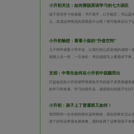
小升初关注：如何摆脱英语学习的七大误区
孩子英语学习有难题：书不离手，口不能言；书山题
么，造成这种情况的原因是什么呢？很可能来自以下认
小升初畅想：看看小孩的“升值空间”
儿子明年就要小学毕业，让我们担心的是他的成绩一
就能上去一些，一旦放松，考试成绩马上看着掉下来，
支招：中等生如何在小升初中脱颖而出
日益临近的小升初使即将面临升学的孩子承受着越来
的学习和发展。学习比较扎实，成绩突出的孩子往往可
小升初：孩子上了普通班又如何！
曾经听到一位名校的校长这样抱怨：现在的家长怎么
进了好班还希望名师来教，遇到名师了还希望孩子有更