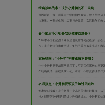
经典战略战术：决胜小升初的不二法则
可以断言，每一所重点中学的招生政策，除了带给孩
力重重。一要好生源，二要符合政策。实际操作起来，
春节前后小升初备战该做哪些准备？
2009年小升初的孩子寒假里也没有任何的松懈，那么
作？小升初综合素质测试，备战的重点这是小升初考试
家长疑问：“小升初”竞赛成绩不管用？
今年小升初竞赛成绩不管用了，可是我们家长心里更
个明确说法！某校长前天公开承诺：不以竞赛证书作为
名师指点：小升初要帮孩子跨过四道坎
专家特别提醒：小升初是一个非常关键的转换期，从
样才能帮助孩子顺利跨过小升初这道坎。小升初面临重