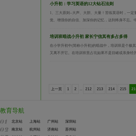
小升初：学习英语的12大钻石法则
1、三大原则--大声、大胆、大量！苦练英语时，一
觉、增强你的自信、加深你的记忆，达到终身不忘。中
培训班暗战小升初 家长宁信其有多占多得
在小学升初中(简称小升初)的暗战中，培训班是个极
又离不开它。在培训班里占坑如果不是目睹或亲身经历
上一页
1
2
...
212
213
214
215
21
教育导航
北京站
上海站
广州站
深圳站
南京站
杭州站
济南站
苏州站