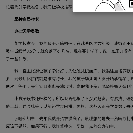
忙着为升学做准备，我们让学校推荐了一些的学生和家长，看看他们
坚持自己特长
这些天学奥数
某学校家长：我的孩子叫陈柯任，在越秀区读六年级，成绩还不错
数学成绩差0.5分，就会落下好几名。现在要升学了，说一点压力没
了一些计划。
我一直主张想让孩子学得好，先让他见识面广。我很注重培养孩子
多，到最后比拼的就是谁有特长。我的孩子幼儿园大班开始学钢琴，现
两次二等奖，去年到日本也去演出过。寒假我还是让他坚持每天弹1
小孩子读书还轻松的，所以我给他报了不少兴趣班。有素描、语数综
爵士鼓、乒乓球等，以前还学过围棋、象棋。这些天正在学奥数，每
读哪所初中，去年我就开始在摸底了。最理想的是去一所民办初中
应该不错的。如果不行，我打算挑选一所好一点的公办初中。