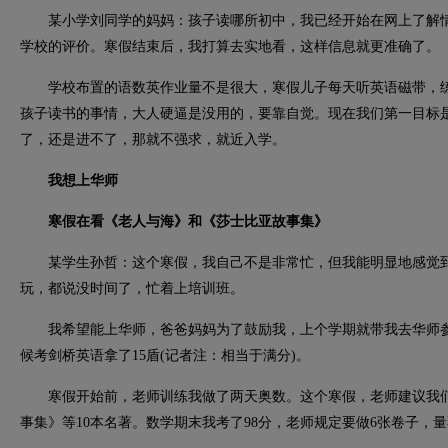
某小学刘同学的妈妈：孩子读哪所初中，我已经开始在网上了解情
学校的评价。寒假结束后，我打算去实地看，这样信息就更准确了。
学校布置的语数英作业量不是很大，寒假儿子每天听英语磁带，练钢
孩子读书的事情，大人硬逼是没用的，要靠自觉。现在我们第一目标
了，还是进不了，那就不强求，就近入学。
我想上华师
寒假在看《老人与海》和《莎士比亚故事集》
某学生孙哲：这个寒假，我自己不是非常忙，但我能明显地感觉到
玩，都说没时间了，忙着上培训班。
我希望能上华师，爸爸妈妈为了鼓励我，上个学期就带我去华师参
候考剑桥英语拿了15盾(记者注：相当于满分)。
寒假开始前，老师训练我做了两天奥数。这个寒假，老师建议我们
事集》等10本名著。数学期末我考了98分，老师规定要做6张卷子，