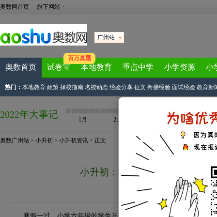
奥数网首页
旗下网站
广州站
百万真题
奥数首页
试卷宝
本地教育
重点中学
小学资源
小
热门：
本地教育
政策
择校指南
名校动态
经验分享
征文
衔接经验
面试经验
教育新
2022年大事记
1月
2月
3月
4月
奥数广州站
>
小升初
>
小升初资讯
> 正文
小升初：距离还有几个月，家长
来源：
网络
作者：匿名 2009-02-09 14
寒假一过，小学六年级的学生马上面临升学，“小升初”是家庭中最