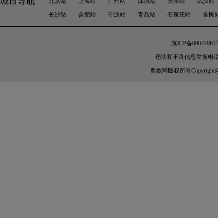
城市导航
北京站
上海站
广州站
深圳站
天津站
武汉站
长沙站
合肥站
宁波站
青岛站
石家庄站
全国
京ICP备09042963
违法和不良信息举报电话：010-
奥数网
版权所有Copyright@200