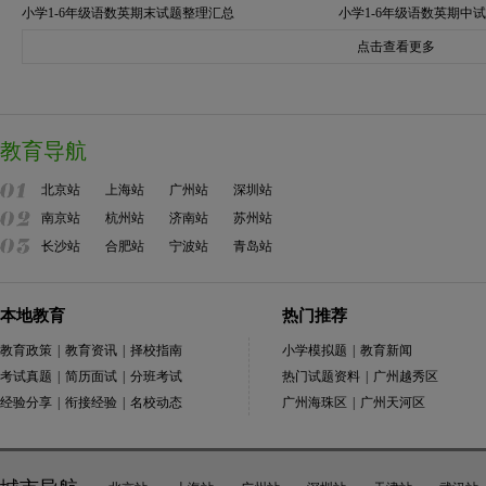
小学1-6年级语数英期末试题整理汇总
小学1-6年级语数英期中
点击查看更多
教育导航
北京站
上海站
广州站
深圳站
南京站
杭州站
济南站
苏州站
长沙站
合肥站
宁波站
青岛站
本地教育
热门推荐
教育政策
|
教育资讯
|
择校指南
小学模拟题
|
教育新闻
考试真题
|
简历面试
|
分班考试
热门试题资料
|
广州越秀区
经验分享
|
衔接经验
|
名校动态
广州海珠区
|
广州天河区