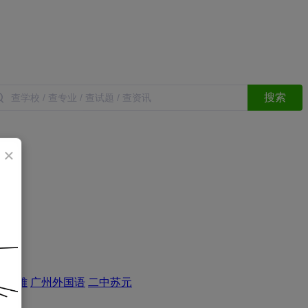
搜索
×
云广雅
广州外国语
二中苏元