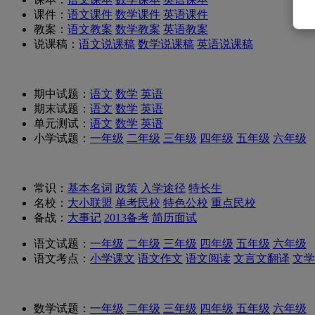
课件：
语文课件
数学课件
英语课件
教案：
语文教案
数学教案
英语教案
说课稿：
语文说课稿
数学说课稿
英语说课稿
期中试题：
语文
数学
英语
期末试题：
语文
数学
英语
单元测试：
语文
数学
英语
小学试题：
一年级
二年级
三年级
四年级
五年级
六年级
常识：
基本名词
政策
入学途径
特长生
名校：
大
小联盟
单考民校
特色公校
重点民校
备战：
大事记
2013备考
简历面试
语文试题：
一年级
二年级
三年级
四年级
五年级
六年级
语文考点：
小学课文
语文作文
语文阅读
文言文翻译
文学
数学试题：
一年级
二年级
三年级
四年级
五年级
六年级