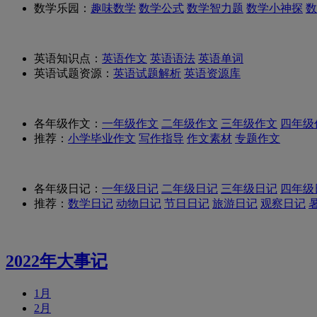
数学乐园：
趣味数学
数学公式
数学智力题
数学小神探
数
英语知识点：
英语作文
英语语法
英语单词
英语试题资源：
英语试题解析
英语资源库
各年级作文：
一年级作文
二年级作文
三年级作文
四年级
推荐：
小学毕业作文
写作指导
作文素材
专题作文
各年级日记：
一年级日记
二年级日记
三年级日记
四年级
推荐：
数学日记
动物日记
节日日记
旅游日记
观察日记
2022年大事记
1月
2月