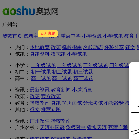
广州站
百万真题
奥数首页
试卷宝
本地教育
重点中学
小学资源
小学试题
教育手
热门：
本地教育
政策
择校指南
名校动态
经验分享
征文
试题：
真题资料
模拟题
小学试题
小学：
一年级试题
二年级试题
三年级试题
四年级试题
初中：
初一试题
初二试题
初三试题
高中：
高一试题
高二试题
高三试题
资讯：
最新资讯
教育新闻
小道消息
政策：
政策
官方政策
教育：
择校指南
真题
简历面试
分班考试
衔接经验
教育
其他：
征文
推荐专题
资讯：
广州招生
择校指南
广州名校：
天河外国语
华师附中
省实天河
荔湾广雅
西关
课本：
语文课本
数学课本
英语课本