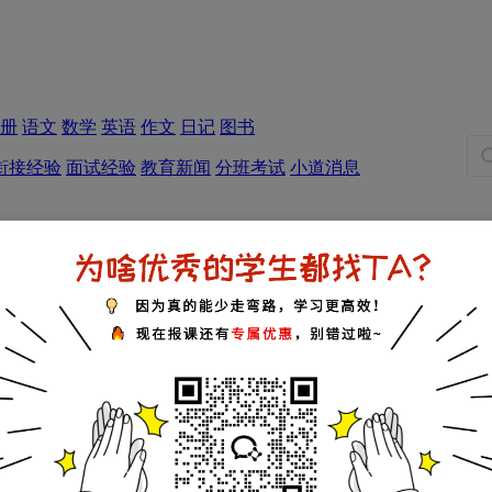
册
语文
数学
英语
作文
日记
图书
衔接经验
面试经验
教育新闻
分班考试
小道消息
五年级试题
六年级试题
新闻
小道消息
外国语
真光中学
广大附中
广东实验中学
育才实验
中大附中
白