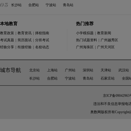
长沙站
合肥站
宁波站
青岛站
本地教育
热门推荐
教育政策
|
教育资讯
|
择校指南
小学模拟题
|
教育新闻
考试真题
|
简历面试
|
分班考试
热门试题资料
|
广州越秀区
经验分享
|
衔接经验
|
名校动态
广州海珠区
|
广州天河区
城市导航
北京站
上海站
广州站
深圳站
天津站
武汉站
长沙站
合肥站
宁波站
青岛站
石家庄站
全国
京ICP备09042963
违法和不良信息举报电话：010-
奥数网
版权所有Copyright@200