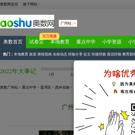
奥数网首页
旗下网站
广州站
百万真题
奥数首页
试卷宝
本地教育
重点中学
小学资源
小
热门：
本地教育
政策
择校指南
名校动态
经验分享
征文
衔接经验
面试经验
教育新
2022年大事记
1月
2月
3月
4月
奥数广州站
>
重点中学
>
荔湾区
>
西外实验
> 正文
广州名校盘点之西关外国语
来源：
广州奥数网原创
2013-05-07 18