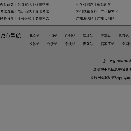
教育政策
|
教育资讯
|
择校指南
小学模拟题
|
教育新闻
考试真题
|
简历面试
|
分班考试
热门试题资料
|
广州越秀区
经验分享
|
衔接经验
|
名校动态
广州海珠区
|
广州天河区
城市导航
北京站
上海站
广州站
深圳站
天津站
武汉站
长沙站
合肥站
宁波站
青岛站
石家庄站
全国
京ICP备09042963
违法和不良信息举报电话：010-
奥数网
版权所有Copyright@200