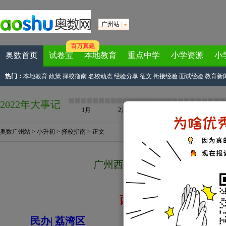
广州站
百万真题
奥数首页
试卷宝
本地教育
重点中学
小学资源
小
热门：
本地教育
政策
择校指南
名校动态
经验分享
征文
衔接经验
面试经验
教育新
2022年大事记
1月
2月
3月
4月
奥数广州站
>
小升初
>
择校指南
> 正文
广州西关外国语实验学校小升
来源：
广州奥数网
2012-12-03 17:2
西关外国语实验学校(西
民办| 荔湾区