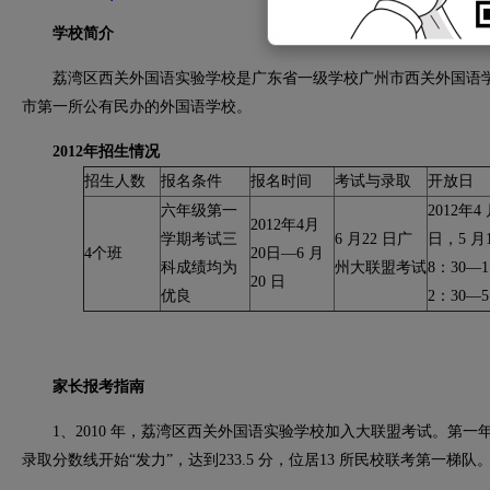
学校简介
荔湾区西关外国语实验学校是广东省一级学校广州市西关外国语学
市第一所公有民办的外国语学校。
2012年招生情况
招生人数
报名条件
报名时间
考试与录取
开放日
六年级第一
2012年4
2012年4月
学期考试三
6 月22 日广
日，5 月
4个班
20日—6 月
科成绩均为
州大联盟考试
8：30—1
20 日
优良
2：30—5
家长报考指南
1、2010 年，荔湾区西关外国语实验学校加入大联盟考试。第一年录
录取分数线开始“发力”，达到233.5 分，位居13 所民校联考第一梯