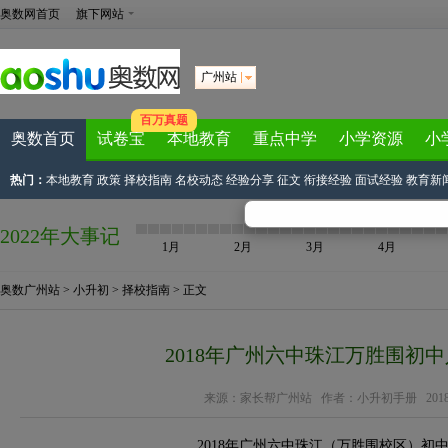
奥数网首页
旗下网站
广州站
百万真题
奥数首页
试卷宝
本地教育
重点中学
小学资源
小
热门：
本地教育
政策
择校指南
名校动态
经验分享
征文
衔接经验
面试经验
教育新
2022年大事记
1月
2月
3月
4月
奥数广州站
>
小升初
>
择校指南
> 正文
2018年广州六中珠江万胜围初
来源：
家长帮广州站
作者：小升初手册 2018-08-
2018年广州六中珠江（万胜围校区）初