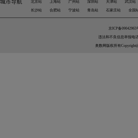
城市导航
北京站
上海站
广州站
深圳站
天津站
武汉站
长沙站
合肥站
宁波站
青岛站
石家庄站
全国
京ICP备09042963
违法和不良信息举报电话：010-
奥数网
版权所有Copyright@200