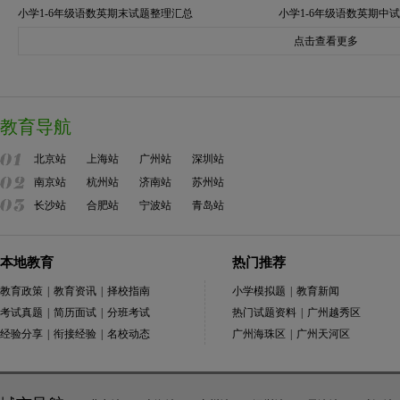
小学1-6年级语数英期末试题整理汇总
小学1-6年级语数英期中
点击查看更多
教育导航
北京站
上海站
广州站
深圳站
南京站
杭州站
济南站
苏州站
长沙站
合肥站
宁波站
青岛站
本地教育
热门推荐
教育政策
|
教育资讯
|
择校指南
小学模拟题
|
教育新闻
考试真题
|
简历面试
|
分班考试
热门试题资料
|
广州越秀区
经验分享
|
衔接经验
|
名校动态
广州海珠区
|
广州天河区