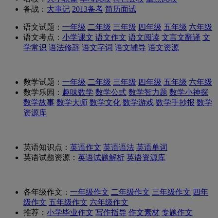
备战：
大事记
2013备考
简历面试
语文试题：
一年级
二年级
三年级
四年级
五年级
六年级
语文考点：
小学课文
语文作文
语文阅读
文言文翻译
文
学常识
语法修辞
语文字词
语文辅导
语文资源
数学试题：
一年级
二年级
三年级
四年级
五年级
六年级
数学乐园：
趣味数学
数学公式
数学智力题
数学小神探
数学故事
数学大师
数学文化
数学游戏
数学手抄报
数学
资源库
英语知识点：
英语作文
英语语法
英语单词
英语试题资源：
英语试题解析
英语资源库
各年级作文：
一年级作文
二年级作文
三年级作文
四年
级作文
五年级作文
六年级作文
推荐：
小学毕业作文
写作指导
作文素材
专题作文