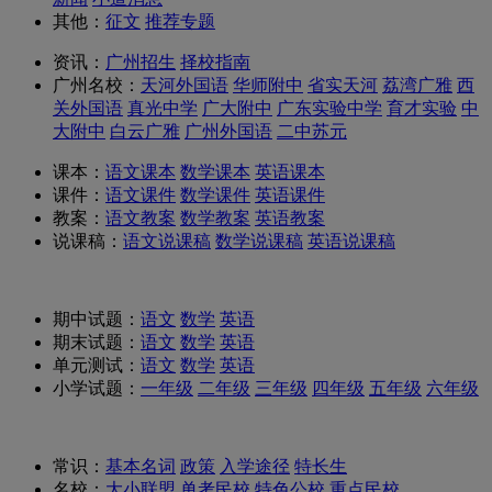
其他：
征文
推荐专题
资讯：
广州招生
择校指南
广州名校：
天河外国语
华师附中
省实天河
荔湾广雅
西
关外国语
真光中学
广大附中
广东实验中学
育才实验
中
大附中
白云广雅
广州外国语
二中苏元
课本：
语文课本
数学课本
英语课本
课件：
语文课件
数学课件
英语课件
教案：
语文教案
数学教案
英语教案
说课稿：
语文说课稿
数学说课稿
英语说课稿
期中试题：
语文
数学
英语
期末试题：
语文
数学
英语
单元测试：
语文
数学
英语
小学试题：
一年级
二年级
三年级
四年级
五年级
六年级
常识：
基本名词
政策
入学途径
特长生
名校：
大
小联盟
单考民校
特色公校
重点民校