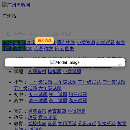
广州站
百万真题
奥数首页
试卷宝
本地教育
重点中学
小学资源
小学试题
教育
搜索
手册
语文
数学
英语
作文
日记
图书
热门：
本地教育
政策
择校指南
名校动态
经验分享
征文
×
衔接经验
面试经验
教育新闻
分班考试
小道消息
试题：
真题资料
模拟题
小学试题
小学：
一年级试题
二年级试题
三年级试题
四年级试题
五年级试题
六年级试题
初中：
初一试题
初二试题
初三试题
高中：
高一试题
高二试题
高三试题
资讯：
最新资讯
教育新闻
小道消息
政策：
政策
官方政策
教育：
择校指南
真题
简历面试
分班考试
衔接经验
教育
新闻
小道消息