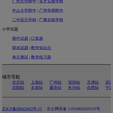
广州大学附中
|
育才实验学校
中山大学附中
|
广州华师附中
二中应元学校
|
广雅实验学校
小学试题
期中试题
|
口算题
期末试题
|
数学知识点
单元测试
|
数学练习题
城市导航
北京站
上海站
广州站
深圳站
天津站
武
沈阳站
太原站
重庆站
长沙站
合肥站
宁
京ICP备09042963号-15
京公网安备 11010802020155号