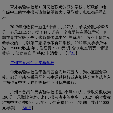
育才实验学校是13所民校联考的领头学校，班级前10名，
年级中上的学生报考该校希望较大，录取后，班班都是重点
班。
2012年招收初一新生6个班，共270人，录取分数为262.5
分，补录231.5分。据了解，还有一个班学籍在香江学校，但
却在育才实验读书，这就是传说中的“关系班”。考不上育才实
验学校的，可以第二志愿报考香江学校。2012年入学学费标
准：25000 元/生.年，住宿费：210元/月(含水电空调费、管理
费等)，伙食费自理(持IC 卡消费)。【
详细
】
广州市番禺仲元实验学校
仲元实验学校位于番禺区金海岸花园内，为小区配套学
校。部分户籍在番禺区的考生通过择校或参加特长生考试考入
广东仲元中学，在同等条件下可优先录取。
广州市番禺仲元实验学校招生8个班400人，录取分数线为
196 分，录取比例约6 比1，报考者中等生多。2012年的收费标
准初中学杂费9500 元/学期，住宿费1500 元/学期，共计11000
元/学期。【
详细
】