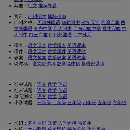
其他：
征文
推荐专题
资讯：
广州招生
择校指南
广州名校：
天河外国语
华师附中
省实天河
荔湾广雅
西
关外国语
真光中学
广大附中
广东实验中学
育才实验
中
大附中
白云广雅
广州外国语
二中苏元
课本：
语文课本
数学课本
英语课本
课件：
语文课件
数学课件
英语课件
教案：
语文教案
数学教案
英语教案
说课稿：
语文说课稿
数学说课稿
英语说课稿
期中试题：
语文
数学
英语
期末试题：
语文
数学
英语
单元测试：
语文
数学
英语
小学试题：
一年级
二年级
三年级
四年级
五年级
六年级
常识：
基本名词
政策
入学途径
特长生
名校：
大
小联盟
单考民校
特色公校
重点民校