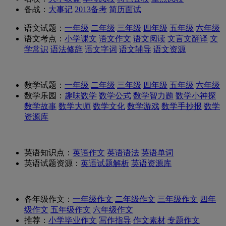
备战：
大事记
2013备考
简历面试
语文试题：
一年级
二年级
三年级
四年级
五年级
六年级
语文考点：
小学课文
语文作文
语文阅读
文言文翻译
文
学常识
语法修辞
语文字词
语文辅导
语文资源
数学试题：
一年级
二年级
三年级
四年级
五年级
六年级
数学乐园：
趣味数学
数学公式
数学智力题
数学小神探
数学故事
数学大师
数学文化
数学游戏
数学手抄报
数学
资源库
英语知识点：
英语作文
英语语法
英语单词
英语试题资源：
英语试题解析
英语资源库
各年级作文：
一年级作文
二年级作文
三年级作文
四年
级作文
五年级作文
六年级作文
推荐：
小学毕业作文
写作指导
作文素材
专题作文