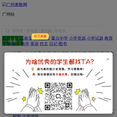
广州站
百万真题
奥数首页
试卷宝
本地教育
重点中学
小学资源
小学试题
教育
搜索
手册
语文
数学
英语
作文
日记
图书
热门：
本地教育
政策
择校指南
名校动态
经验分享
征文
×
衔接经验
面试经验
教育新闻
分班考试
小道消息
试题：
真题资料
模拟题
小学试题
小学：
一年级试题
二年级试题
三年级试题
四年级试题
五年级试题
六年级试题
初中：
初一试题
初二试题
初三试题
高中：
高一试题
高二试题
高三试题
资讯：
最新资讯
教育新闻
小道消息
政策：
政策
官方政策
教育：
择校指南
真题
简历面试
分班考试
衔接经验
教育
新闻
小道消息