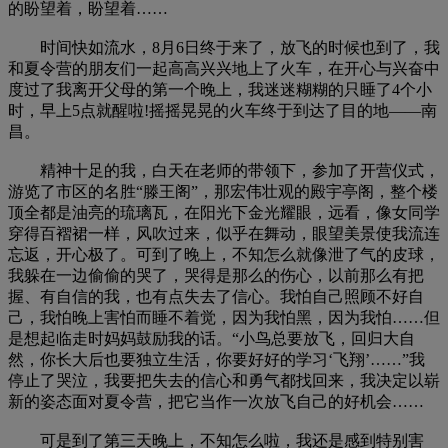
的盼望着，盼望着……
时间快如流水，8月6日终于来了，放飞的时候也到了，我
和夏令营的朋友们一起高高兴兴地上了火车，在开心与兴奋中
度过了我离开父母的第一个晚上，我迷迷糊糊的只睡了4个小
时，早上5点就醒啦!摇摇晃晃的火车终于到达了目的地——南
昌。
精神十足的我，白天在老师的带领下，参加了开营仪式，
游览了市区的名胜“滕王阁”，那宏伟壮观的殿宇亭阁，整个楼
顶全都是油亮的琉璃瓦，在阳光下金光耀眼，远看，像女同学
穿得百褶裙一样，风吹过来，似乎在舞动，眼望美景使我流连
忘返，开心极了。可到了晚上，不知怎么就像泄了气的皮球，
我躲在一边偷偷的哭了，哭得是那么的伤心，以前那么有把
握、有自信的我，也有点失去了信心。我怕自己照顾不好自
己，我怕晚上害怕而睡不着觉，因为我怕黑，因为我怕……但
是想起临走时妈妈鼓励我的话。“小鸟总要放飞，回归大自
然，你长大后也要独立生活，你要好好的学习‘飞翔’……”我
停止了哭泣，我要把失去的信心和勇气都找回来，我决定以崭
新的姿态面对夏令营，把它当作一次放飞自己的好机会……
可是到了第三天晚上，不知怎么啦，我还是感到特别害