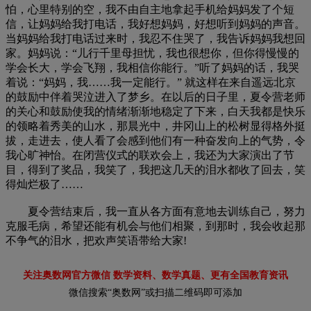
怕，心里特别的空，我不由自主地拿起手机给妈妈发了个短
信，让妈妈给我打电话，我好想妈妈，好想听到妈妈的声音。
当妈妈给我打电话过来时，我忍不住哭了，我告诉妈妈我想回
家。妈妈说：“儿行千里母担忧，我也很想你，但你得慢慢的
学会长大，学会飞翔，我相信你能行。”听了妈妈的话，我哭
着说：“妈妈，我……我一定能行。” 就这样在来自遥远北京
的鼓励中伴着哭泣进入了梦乡。在以后的日子里，夏令营老师
的关心和鼓励使我的情绪渐渐地稳定了下来，白天我都是快乐
的领略着秀美的山水，那晨光中，井冈山上的松树显得格外挺
拔，走进去，使人看了会感到他们有一种奋发向上的气势，令
我心旷神怡。在闭营仪式的联欢会上，我还为大家演出了节
目，得到了奖品，我笑了，我把这几天的泪水都收了回去，笑
得灿烂极了……
夏令营结束后，我一直从各方面有意地去训练自己，努力
克服毛病，希望还能有机会与他们相聚，到那时，我会收起那
不争气的泪水，把欢声笑语带给大家!
关注奥数网官方微信 数学资料、数学真题、更有全国教育资讯
微信搜索“奥数网”或扫描二维码即可添加