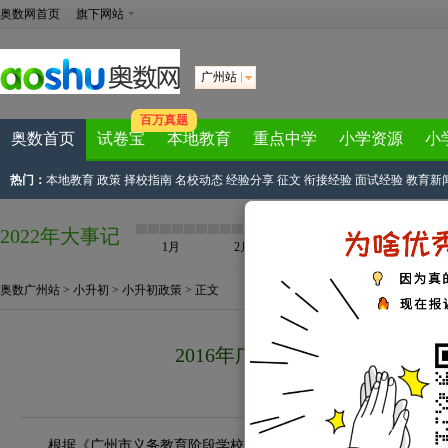
奥数网首页
旗下网站
广州站
百万真题
奥数首页
试卷宝
本地教育
重点中学
小学资源
小
热门：
本地教育
政策
择校指南
名校动态
经验分享
征文
衔接经验
面试经验
教育新
2022年大事记
1月
2月
3月
4月
奥数广州站
>
小升初
>
小升初政策
> 正文
2016年广州市属公办外国语小
来源：
广州奥数网
2016-05-18 10:3
根据《广州市义务教育阶段学校招生工作指导意见》（穗教发〔2015