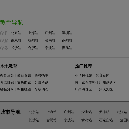
教育导航
北京站
上海站
广州站
深圳站
南京站
杭州站
济南站
苏州站
长沙站
合肥站
宁波站
青岛站
本地教育
热门推荐
教育政策
|
教育资讯
|
择校指南
小学模拟题
|
教育新闻
考试真题
|
简历面试
|
分班考试
热门试题资料
|
广州越秀区
经验分享
|
衔接经验
|
名校动态
广州海珠区
|
广州天河区
城市导航
北京站
上海站
广州站
深圳站
天津站
武汉站
长沙站
合肥站
宁波站
青岛站
石家庄站
全国