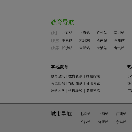
教育导航
北京站
上海站
广州站
深圳站
南京站
杭州站
济南站
苏州站
长沙站
合肥站
宁波站
青岛站
本地教育
热
教育政策
|
教育资讯
|
择校指南
小
考试真题
|
简历面试
|
分班考试
热
经验分享
|
衔接经验
|
名校动态
广
城市导航
北京站
上海站
广州站
长沙站
合肥站
宁波站