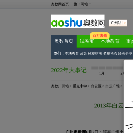
奥数网首页
旗下网站
广州站
百万真题
奥数首页
试卷宝
本地教育
重
热门：
本地教育
政策
择校指南
名校动态
经验分享
2022年大事记
1月
2月
奥数广州站
>
重点中学
>
白云区
>
白云广雅
> 正文
2013年白云
来
广州奥数网
6月7日：距离广州小升