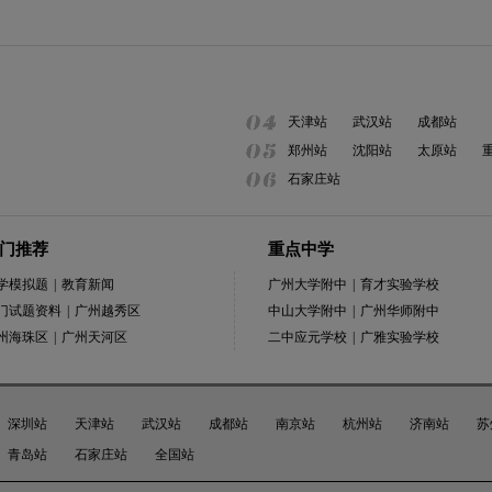
天津站
武汉站
成都站
郑州站
沈阳站
太原站
石家庄站
门推荐
重点中学
学模拟题
|
教育新闻
广州大学附中
|
育才实验学校
门试题资料
|
广州越秀区
中山大学附中
|
广州华师附中
州海珠区
|
广州天河区
二中应元学校
|
广雅实验学校
深圳站
天津站
武汉站
成都站
南京站
杭州站
济南站
苏
青岛站
石家庄站
全国站