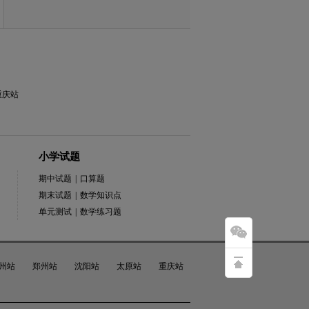
重庆站
小学试题
期中试题
|
口算题
期末试题
|
数学知识点
单元测试
|
数学练习题
州站
郑州站
沈阳站
太原站
重庆站