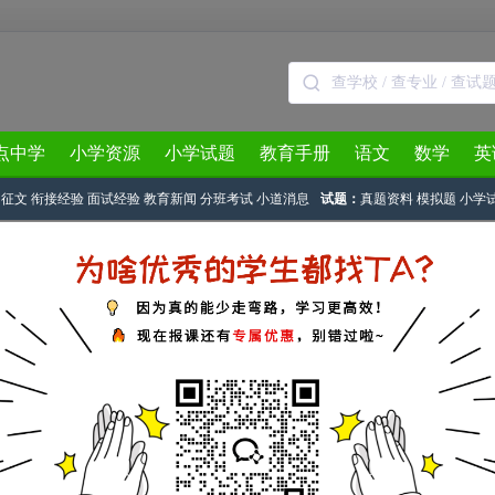
点中学
小学资源
小学试题
教育手册
语文
数学
英
征文
衔接经验
面试经验
教育新闻
分班考试
小道消息
试题：
真题资料
模拟题
小学
3月
4月
5月
6月
7月
8月
广雅实验学校小升初考试考点交通指南
源：
广州奥数网
2013-06-07 16:14:05
初民校、外国语等考试还剩下将近20天的时间，为了让家长们在考试来临